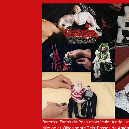
Berenice Farina da Rosa espetáculosAinda L
Mitologia+ Olhos sobre Tela+Passos de Antô