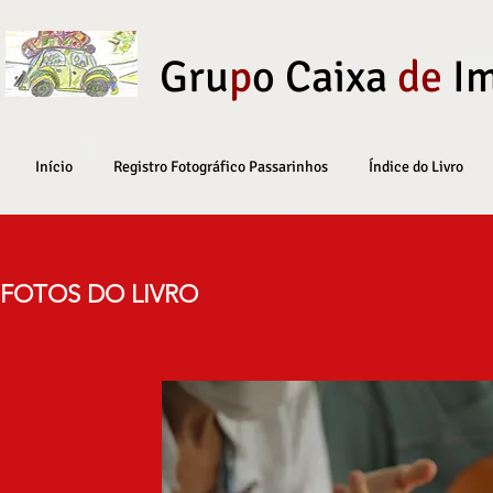
Gru
p
o Caixa
de
I
Início
Registro Fotográfico Passarinhos
Índice do Livro
FOTOS DO LIVRO