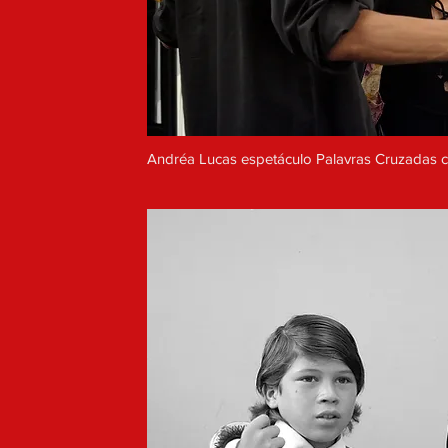
Andréa Lucas espetáculo Palavras Cruzadas