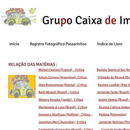
Gru
p
o Caixa
de
I
Início
Registro Fotográfico Passarinhos
Índice do Livro
RELAÇÃO DAS MATÉRIAS :
Michel Cournot (França) - Crítica
Revista Teatro al Sur (A
Arturo Carrera (Argentina)- Crítica
O Estado do Paraná (Bra
Olga Romantsova (Rússia) - Crítica
Revista Loutkár (Rep 
Beth Néspoli (Brasil) - Crítica
Jornal da Tarde (Brasil)
Shigeru Kosaka (Japão) - Crítica
Valmir Santos (Brasil) 
Mariângela A Lima (Brasil) - Crític
a
Revista Cultura Ingles
Grzegorz Józefszuc (Polônia) - Crítica
Polônia (Entrevista)
Jonathan Mart (Austrália) - Crítica
Jornal de Notícias (Po
Carmelinda Guimarães (Brasil) - Crítica
Jornal da Tarde (Bras